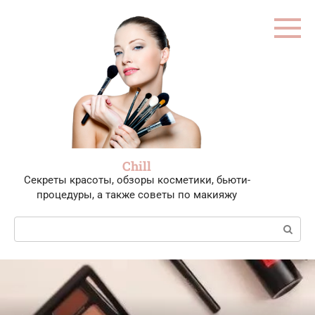
Перейти
к
контенту
Chill
Секреты красоты, обзоры косметики, бьюти-
процедуры, а также советы по макияжу
Поиск: