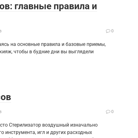
в: главные правила и
в
0
аясь на основные правила и базовые приемы,
ияж, чтобы в будние дни вы выглядели
сов
в
0
есто Стерилизатор воздушный изначально
о инструмента, игл и других расходных