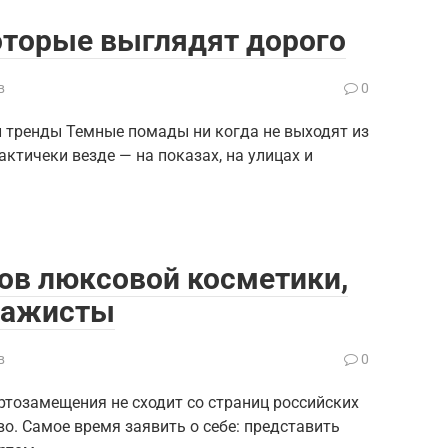
оторые выглядят дорого
в
0
 тренды Темные помады ни когда не выходят из
актичеки везде — на показах, на улицах и
ов люксовой косметики,
зажисты
в
0
ртозамещения не сходит со страниц российских
о. Самое время заявить о себе: представить