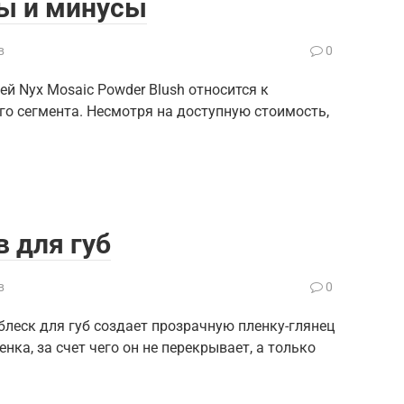
сы и минусы
в
0
лей Nyx Mosaic Powder Blush относится к
го сегмента. Несмотря на доступную стоимость,
в для губ
в
0
леск для губ создает прозрачную пленку-глянец
енка, за счет чего он не перекрывает, а только