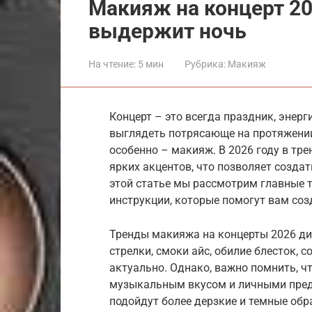
Макияж на концерт 20
выдержит ночь
На чтение:
5 мин
Рубрика:
Макияж
Концерт – это всегда праздник, энерг
выглядеть потрясающе на протяжении 
особенно – макияж. В 2026 году в тр
ярких акцентов, что позволяет созда
этой статье мы рассмотрим главные т
инструкции, которые помогут вам со
Тренды макияжа на концерты 2026 ди
стрелки, смоки айс, обилие блесток, с
актуально. Однако, важно помнить, 
музыкальным вкусом и личными предп
подойдут более дерзкие и темные обра