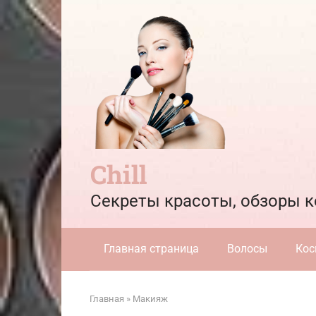
Перейти
к
контенту
Chill
Секреты красоты, обзоры к
Главная страница
Волосы
Кос
Главная
»
Макияж